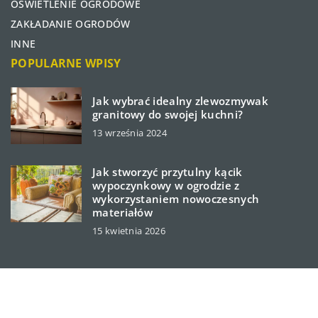
OŚWIETLENIE OGRODOWE
ZAKŁADANIE OGRODÓW
INNE
POPULARNE WPISY
Jak wybrać idealny zlewozmywak
granitowy do swojej kuchni?
13 września 2024
Jak stworzyć przytulny kącik
wypoczynkowy w ogrodzie z
wykorzystaniem nowoczesnych
materiałów
15 kwietnia 2026
cutegardener.pl © 2023. Wszelkie prawa zastrzeżone.
W ramach naszej witryny stosujemy pliki cookies.