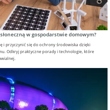
ę słoneczną w gospodarstwie domowym?
ę i przyczynić się do ochrony środowiska dzięki
u. Odkryj praktyczne porady i technologie, które
wialnej.