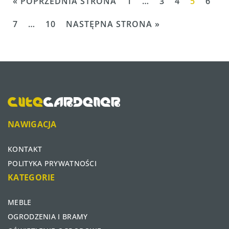
« POPRZEDNIA STRONA
1
…
3
4
5
6
7
…
10
NASTĘPNA STRONA »
NAWIGACJA
KONTAKT
POLITYKA PRYWATNOŚCI
KATEGORIE
MEBLE
OGRODZENIA I BRAMY