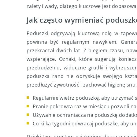
zalety i wady, dlatego kluczowe jest dopasowa
Jak często wymieniać poduszk
Poduszki odgrywają kluczową rolę w zapew
powinna być regularnym nawykiem. General
przekraczał dwóch lat. Z biegiem czasu, naw
wspierające. Oznaki, które sugerują koniec
przebudzeniu, widoczne grudki i wybrzuszen
poduszka rano nie odzyskuje swojego kształ
przedłużyć żywotność i zachować higienę snu,
Regularnie wietrz poduszkę, aby utrzymać 
Pranie pokrowca raz w miesiącu pozwoli na
Używanie ochraniacza na poduszkę dodatko
Co kilka tygodni odwracaj poduszkę, aby u
Dzięki tym prostym działaniom dbasz o swoje