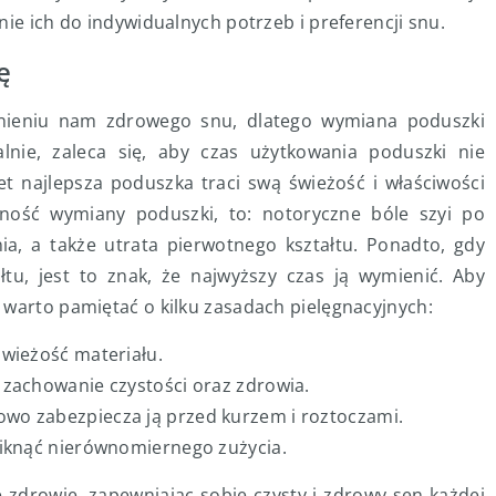
nie ich do indywidualnych potrzeb i preferencji snu.
ę
nieniu nam zdrowego snu, dlatego wymiana poduszki
nie, zaleca się, aby czas użytkowania poduszki nie
et najlepsza poduszka traci swą świeżość i właściwości
zność wymiany poduszki, to: notoryczne bóle szyi po
ia, a także utrata pierwotnego kształtu. Ponadto, gdy
tu, jest to znak, że najwyższy czas ją wymienić. Aby
 warto pamiętać o kilku zasadach pielęgnacyjnych:
świeżość materiału.
 zachowanie czystości oraz zdrowia.
wo zabezpiecza ją przed kurzem i roztoczami.
niknąć nierównomiernego zużycia.
 zdrowie, zapewniając sobie czysty i zdrowy sen każdej