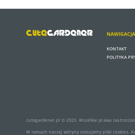
NAWIGACJ
KONTAKT
POLITYKA P
cutegardener.pl © 2023. Wszelkie prawa zastrzeżon
W ramach naszej witryny stosujemy pliki cookies. 