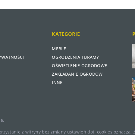
A
KATEGORIE
MEBLE
RYWATNOŚCI
OGRODZENIA I BRAMY
OŚWIETLENIE OGRODOWE
ZAKŁADANIE OGRODÓW
INNE
e.
Korzystanie z witryny bez zmiany ustawień dot. cookies oznacza