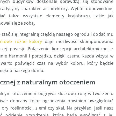
cznych budynków doskonale sprawdzą się stonowane
 tradycyjny charakter architektury. Wybór odpowiedniej
iać także wszystkie elementy krajobrazu, takie jak
nował się ze sobą.
stać się integralną częścią naszego ogrodu i dodać mu
niowe różne kolory
daje możliwość skomponowania
zej posesji. Połączenie koncepcji architektonicznej z
nie harmonii i porządku, dzięki czemu każda wizyta w
 warto poświęcić czas na wybór koloru, który będzie
 piękno naszego domu.
ycznej z naturalnym otoczeniem
alnym otoczeniem odgrywa kluczową rolę w tworzeniu
iwie dobrany kolor ogrodzenia powinien uwzględniać
ory roślinności, ziemi czy skał. Na przykład, jeśli nasz
ć odcienie ogrodzenia, które będą współgrać z jej