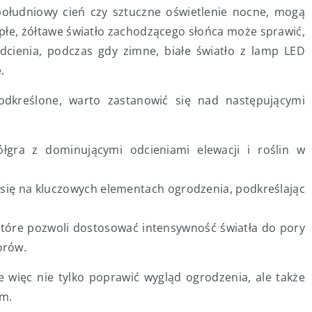
opołudniowy cień czy sztuczne oświetlenie nocne, mogą
epłe, żółtawe światło zachodzącego słońca może sprawić,
odcienia, podczas gdy zimne, białe światło z lamp LED
.
odkreślone, warto zastanowić się nad następującymi
półgra z dominującymi odcieniami elewacji i roślin w
 się na kluczowych elementach ogrodzenia, podkreślając
które pozwoli dostosować intensywność światła do pory
orów.
ięc nie tylko poprawić wygląd ogrodzenia, ale także
em.