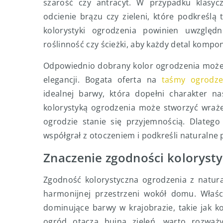
szarość czy antracyt. W przypadku klasy
odcienie brązu czy zieleni, które podkreślą
kolorystyki ogrodzenia powinien uwzględn
roślinność czy ścieżki, aby każdy detal kompo
Odpowiednio dobrany kolor ogrodzenia może 
elegancji. Bogata oferta na
taśmy ogrodze
idealnej barwy, która dopełni charakter nas
kolorystyką ogrodzenia może stworzyć wraże
ogrodzie stanie się przyjemnością. Dlatego
współgrał z otoczeniem i podkreśli naturalne
Znaczenie zgodności koloryst
Zgodność kolorystyczna ogrodzenia z natur
harmonijnej przestrzeni wokół domu. Właśc
dominujące barwy w krajobrazie, takie jak kol
ogród otacza bujna zieleń, warto rozważy