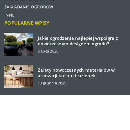
ZAKŁADANIE OGRODÓW
INNE
POPULARNE WPISY
Jakie ogrodzenie najlepiej współgra z
nowoczesnym designem ogrodu?
6 lipca 2026
Zalety nowoczesnych materiałów w
aranżacji kuchni i łazienek
13 grudnia 2025
cutegardener.pl © 2023. Wszelkie prawa zastrzeżone.
W ramach naszej witryny stosujemy pliki cookies.
Korzystanie z witryny bez zmiany ustawień dot. cookies