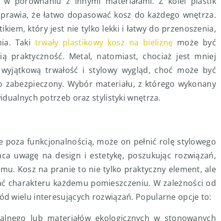
w porównaniu z innymi materiałami. Z kolei plastik
sprawia, że łatwo dopasować kosz do każdego wnętrza.
iem, który jest nie tylko lekki i łatwy do przenoszenia,
nia. Taki
trwały plastikowy kosz na bieliznę
może być
ą praktyczność. Metal, natomiast, chociaż jest mniej
wyjątkową trwałość i stylowy wygląd, choć może być
nio zabezpieczony. Wybór materiału, z którego wykonany
dualnych potrzeb oraz stylistyki wnętrza.
e poza funkcjonalnością, może on pełnić rolę stylowego
ca uwagę na design i estetykę, poszukując rozwiązań,
mu. Kosz na pranie to nie tylko praktyczny element, ale
odać charakteru każdemu pomieszczeniu. W zależności od
d wielu interesujących rozwiązań. Popularne opcje to:
ralnego lub materiałów ekologicznych w stonowanych