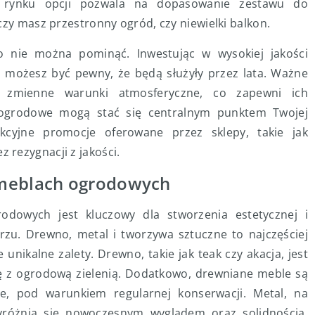
a rynku opcji pozwala na dopasowanie zestawu do
czy masz przestronny ogród, czy niewielki balkon.
o nie można pominąć. Inwestując w wysokiej jakości
, możesz być pewny, że będą służyły przez lata. Ważne
 zmienne warunki atmosferyczne, co zapewni ich
 ogrodowe mogą stać się centralnym punktem Twojej
kcyjne promocje oferowane przez sklepy, takie jak
rezygnacji z jakości.
 meblach ogrodowych
dowych jest kluczowy dla stworzenia estetycznej i
rzu. Drewno, metal i tworzywa sztuczne to najczęściej
unikalne zalety. Drewno, takie jak teak czy akacja, jest
ię z ogrodową zielenią. Dodatkowo, drewniane meble są
e, pod warunkiem regularnej konserwacji. Metal, na
yróżnia się nowoczesnym wyglądem oraz solidnością.