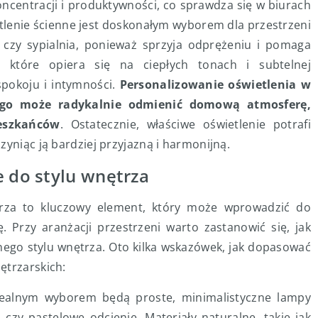
oncentracji i produktywności, co sprawdza się w biurach
ietlenie ścienne jest doskonałym wyborem dla przestrzeni
n czy sypialnia, ponieważ sprzyja odprężeniu i pomaga
e, które opiera się na ciepłych tonach i subtelnej
spokoju i intymności.
Personalizowanie oświetlenia w
nego może radykalnie odmienić domową atmosferę,
eszkańców
. Ostatecznie, właściwe oświetlenie potrafi
zyniąc ją bardziej przyjazną i harmonijną.
e do stylu wnętrza
trza to kluczowy element, który może wprowadzić do
 Przy aranżacji przestrzeni warto zastanowić się, jak
nego stylu wnętrza. Oto kilka wskazówek, jak dopasować
ętrzarskich:
ealnym wyborem będą proste, minimalistyczne lampy
l czy pastelowe odcienie. Materiały naturalne, takie jak