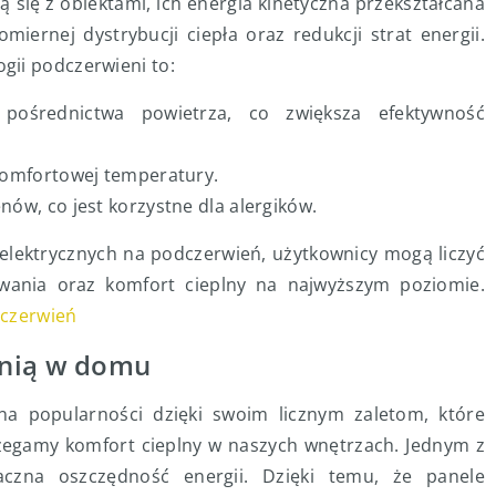
 się z obiektami, ich energia kinetyczna przekształcana
miernej dystrybucji ciepła oraz redukcji strat energii.
gii podczerwieni to:
 pośrednictwa powietrza, co zwiększa efektywność
 komfortowej temperatury.
nów, co jest korzystne dla alergików.
elektrycznych na podczerwień, użytkownicy mogą liczyć
wania oraz komfort cieplny na najwyższym poziomie.
dczerwień
enią w domu
a popularności dzięki swoim licznym zaletom, które
rzegamy komfort cieplny w naszych wnętrzach. Jednym z
czna oszczędność energii. Dzięki temu, że panele