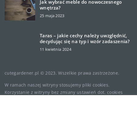
Jak wybrać meble do nowoczesnego
wnętrza?
25 maja 2023
Taras – jakie cechy należy uwzględnić,
decydując się na typ i wzór zadaszenia?
11 kwietnia 2024
cutegardener.pl © 2023. Wszelkie prawa zastrzeżone.
W ramach naszej witryny stosujemy pliki cookies.
Korzystanie z witryny bez zmiany ustawień dot. cookies
oznacza, że będą one zamieszczane w Państwa urządzeniu
końcowym. Zmiany ustawień można dokonać w każdym
momencie. Więcej szczegółów na podstronie
Polityka
prywatności
.