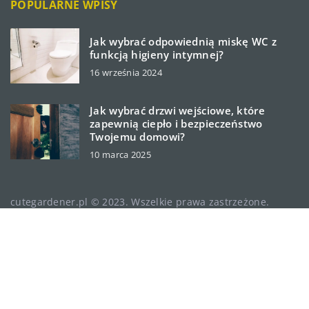
POPULARNE WPISY
Jak wybrać odpowiednią miskę WC z
funkcją higieny intymnej?
16 września 2024
Jak wybrać drzwi wejściowe, które
zapewnią ciepło i bezpieczeństwo
Twojemu domowi?
10 marca 2025
cutegardener.pl © 2023. Wszelkie prawa zastrzeżone.
W ramach naszej witryny stosujemy pliki cookies.
Korzystanie z witryny bez zmiany ustawień dot. cookies
oznacza, że będą one zamieszczane w Państwa urządzeniu
końcowym. Zmiany ustawień można dokonać w każdym
momencie. Więcej szczegółów na podstronie
Polityka