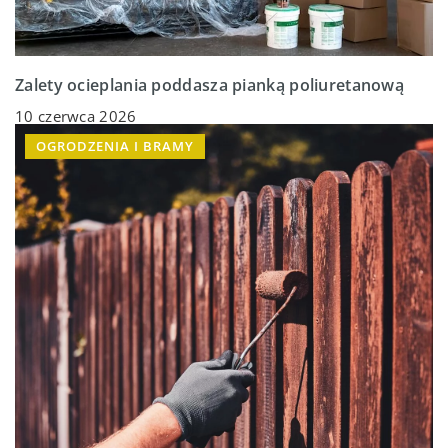
Zalety ocieplania poddasza pianką poliuretanową
10 czerwca 2026
OGRODZENIA I BRAMY