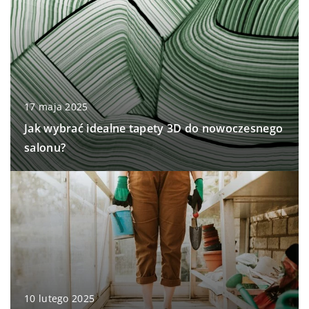
17 maja 2025
Jak wybrać idealne tapety 3D do nowoczesnego
salonu?
10 lutego 2025